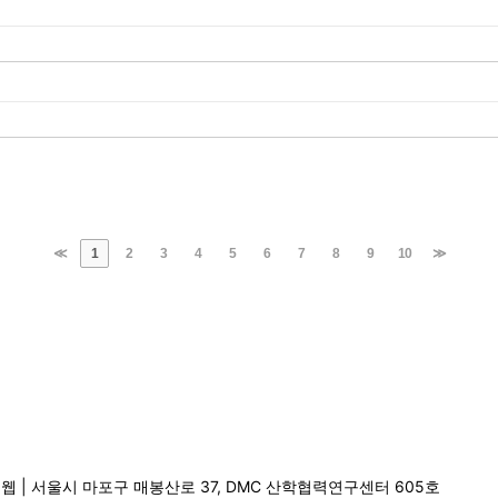
≪
1
2
3
4
5
6
7
8
9
10
≫
아이웹 | 서울시 마포구 매봉산로 37, DMC 산학협력연구센터 605호