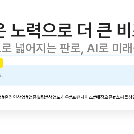
은 노력으로 더 큰 
로 넓어지는 판로, AI로 미
업
#온라인창업
#업종별팁
#창업노하우
#프랜차이즈
#매장오픈
#쇼핑몰창